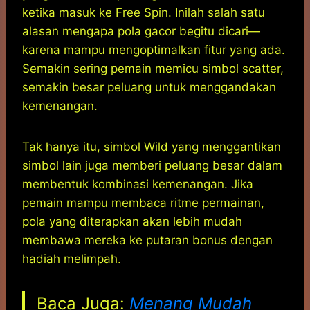
ketika masuk ke Free Spin. Inilah salah satu
alasan mengapa pola gacor begitu dicari—
karena mampu mengoptimalkan fitur yang ada.
Semakin sering pemain memicu simbol scatter,
semakin besar peluang untuk menggandakan
kemenangan.
Tak hanya itu, simbol Wild yang menggantikan
simbol lain juga memberi peluang besar dalam
membentuk kombinasi kemenangan. Jika
pemain mampu membaca ritme permainan,
pola yang diterapkan akan lebih mudah
membawa mereka ke putaran bonus dengan
hadiah melimpah.
Baca Juga:
Menang Mudah