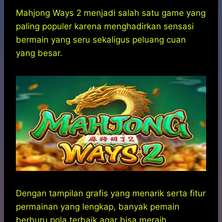
h
a
e
e
k
i
h
a
c
s
l
y
n
a
Mahjong Ways 2 menjadi salah satu game yang
t
e
s
e
p
e
r
paling populer karena menghadirkan sensasi
s
b
e
g
e
e
bermain yang seru sekaligus peluang cuan
A
o
n
r
yang besar.
p
o
g
a
p
k
e
m
r
Dengan tampilan grafis yang menarik serta fitur
permainan yang lengkap, banyak pemain
berburu pola terbaik agar bisa meraih