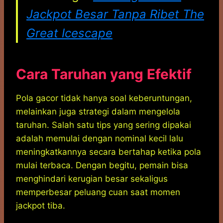
Jackpot Besar Tanpa Ribet The
Great Icescape
Cara Taruhan yang Efektif
Pola gacor tidak hanya soal keberuntungan,
melainkan juga strategi dalam mengelola
taruhan. Salah satu tips yang sering dipakai
adalah memulai dengan nominal kecil lalu
meningkatkannya secara bertahap ketika pola
mulai terbaca. Dengan begitu, pemain bisa
menghindari kerugian besar sekaligus
memperbesar peluang cuan saat momen
jackpot tiba.