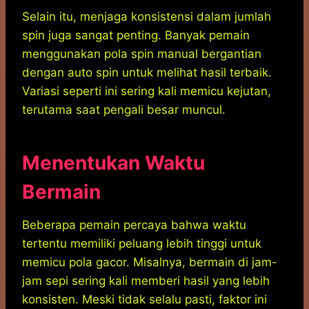
Selain itu, menjaga konsistensi dalam jumlah
spin juga sangat penting. Banyak pemain
menggunakan pola spin manual bergantian
dengan auto spin untuk melihat hasil terbaik.
Variasi seperti ini sering kali memicu kejutan,
terutama saat pengali besar muncul.
Menentukan Waktu
Bermain
Beberapa pemain percaya bahwa waktu
tertentu memiliki peluang lebih tinggi untuk
memicu pola gacor. Misalnya, bermain di jam-
jam sepi sering kali memberi hasil yang lebih
konsisten. Meski tidak selalu pasti, faktor ini