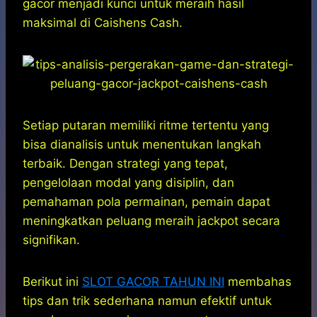
gacor menjadi kunci untuk meraih hasil
s
b
e
g
e
e
maksimal di Caishens Cash.
A
o
n
r
p
o
g
a
p
k
e
m
r
Setiap putaran memiliki ritme tertentu yang
bisa dianalisis untuk menentukan langkah
terbaik. Dengan strategi yang tepat,
pengelolaan modal yang disiplin, dan
pemahaman pola permainan, pemain dapat
meningkatkan peluang meraih jackpot secara
signifikan.
Berikut ini
SLOT GACOR TAHUN INI
membahas
tips dan trik sederhana namun efektif untuk