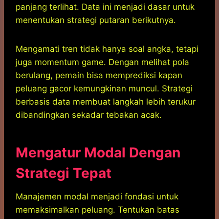
panjang terlihat. Data ini menjadi dasar untuk
menentukan strategi putaran berikutnya.
Mengamati tren tidak hanya soal angka, tetapi
juga momentum game. Dengan melihat pola
berulang, pemain bisa memprediksi kapan
peluang gacor kemungkinan muncul. Strategi
berbasis data membuat langkah lebih terukur
dibandingkan sekadar tebakan acak.
Mengatur Modal Dengan
Strategi Tepat
Manajemen modal menjadi fondasi untuk
memaksimalkan peluang. Tentukan batas