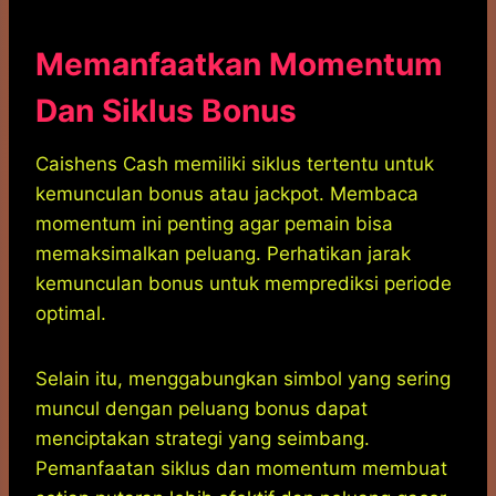
Memanfaatkan Momentum
Dan Siklus Bonus
Caishens Cash memiliki siklus tertentu untuk
kemunculan bonus atau jackpot. Membaca
momentum ini penting agar pemain bisa
memaksimalkan peluang. Perhatikan jarak
kemunculan bonus untuk memprediksi periode
optimal.
Selain itu, menggabungkan simbol yang sering
muncul dengan peluang bonus dapat
menciptakan strategi yang seimbang.
Pemanfaatan siklus dan momentum membuat