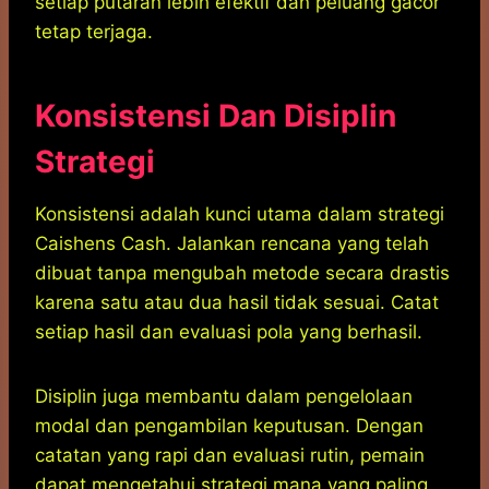
setiap putaran lebih efektif dan peluang gacor
tetap terjaga.
Konsistensi Dan Disiplin
Strategi
Konsistensi adalah kunci utama dalam strategi
Caishens Cash. Jalankan rencana yang telah
dibuat tanpa mengubah metode secara drastis
karena satu atau dua hasil tidak sesuai. Catat
setiap hasil dan evaluasi pola yang berhasil.
Disiplin juga membantu dalam pengelolaan
modal dan pengambilan keputusan. Dengan
catatan yang rapi dan evaluasi rutin, pemain
dapat mengetahui strategi mana yang paling