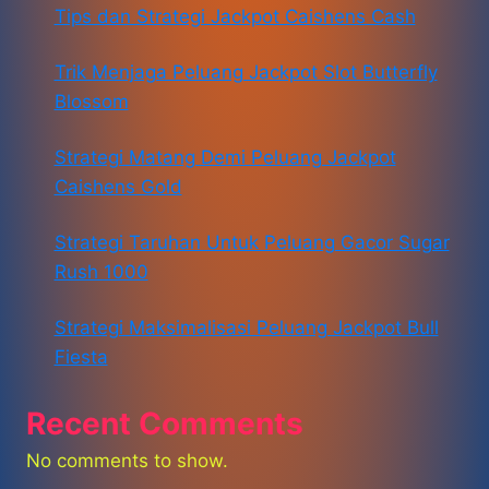
Tips dan Strategi Jackpot Caishens Cash
Trik Menjaga Peluang Jackpot Slot Butterfly
Blossom
Strategi Matang Demi Peluang Jackpot
Caishens Gold
Strategi Taruhan Untuk Peluang Gacor Sugar
Rush 1000
Strategi Maksimalisasi Peluang Jackpot Bull
Fiesta
Recent Comments
No comments to show.