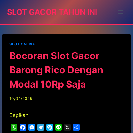
Skip
SLOT GACOR TAHUN INI
to
content
SLOT ONLINE
Bocoran Slot Gacor
Barong Rico Dengan
Modal 10Rp Saja
10/04/2025
Bagikan
W
F
M
T
S
L
X
S