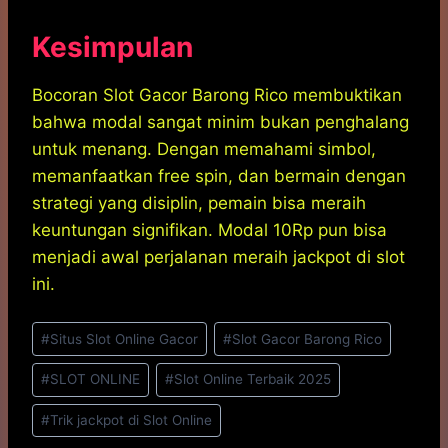
Kesimpulan
Bocoran Slot Gacor Barong Rico membuktikan
bahwa modal sangat minim bukan penghalang
untuk menang. Dengan memahami simbol,
memanfaatkan free spin, dan bermain dengan
strategi yang disiplin, pemain bisa meraih
keuntungan signifikan. Modal 10Rp pun bisa
menjadi awal perjalanan meraih jackpot di slot
ini.
Post
#
Situs Slot Online Gacor
#
Slot Gacor Barong Rico
Tags:
#
SLOT ONLINE
#
Slot Online Terbaik 2025
#
Trik jackpot di Slot Online