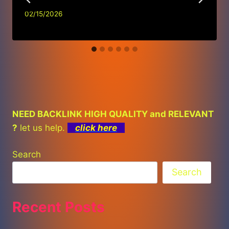
02/15/2026
NEED BACKLINK HIGH QUALITY and RELEVANT
?
let us help.
click here
Search
Search
Recent Posts