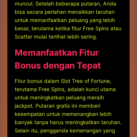
muncul. Setelah beberapa putaran, Anda
bisa secara perlahan menaikkan taruhan
untuk memanfaatkan peluang yang lebih
besar, terutama ketika fitur Free Spins atau
Scatter mulai terlihat lebih sering.
Memanfaatkan Fitur
Bonus dengan Tepat
Fitur bonus dalam Slot Tree of Fortune,
terutama Free Spins, adalah kunci utama
untuk meningkatkan peluang meraih
jackpot. Putaran gratis ini memberi
kesempatan untuk memenangkan lebih
banyak tanpa harus meningkatkan taruhan.
Selain itu, pengganda kemenangan yang