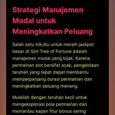
Strategi Manajemen
Modal untuk
Meningkatkan Peluang
Salah satu trik jitu untuk meraih jackpot
besar di Slot Tree of Fortune adalah
manajemen modal yang bijak. Karena
permainan slot bersifat acak, pengelolaan
taruhan yang tepat dapat membantu
memperpanjang durasi permainan dan
meningkatkan peluang menang.
Mulailah dengan taruhan kecil untuk
mengeksplorasi pola permainan dan
memantau kapan fitur bonus sering