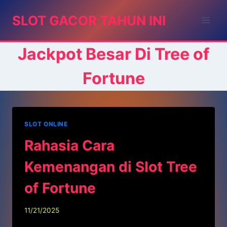
Skip
SLOT GACOR TAHUN INI
to
content
Jackpot Besar Di Tree of
Fortune
SLOT ONLINE
Rahasia Cara
Kemenangan di Slot Tree
of Fortune
11/21/2025