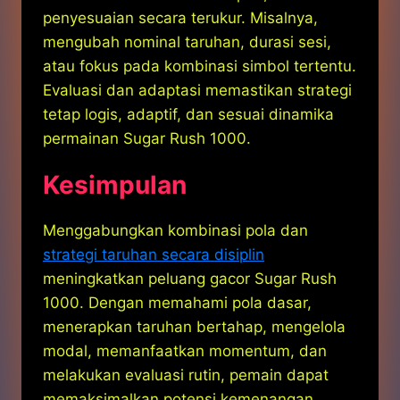
penyesuaian secara terukur. Misalnya,
mengubah nominal taruhan, durasi sesi,
atau fokus pada kombinasi simbol tertentu.
Evaluasi dan adaptasi memastikan strategi
tetap logis, adaptif, dan sesuai dinamika
permainan Sugar Rush 1000.
Kesimpulan
Menggabungkan kombinasi pola dan
strategi taruhan secara disiplin
meningkatkan peluang gacor Sugar Rush
1000. Dengan memahami pola dasar,
menerapkan taruhan bertahap, mengelola
modal, memanfaatkan momentum, dan
melakukan evaluasi rutin, pemain dapat
memaksimalkan potensi kemenangan