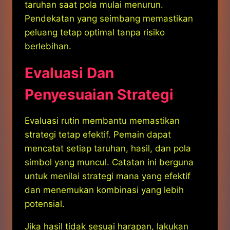
taruhan saat pola mulai menurun.
Pendekatan yang seimbang memastikan
peluang tetap optimal tanpa risiko
berlebihan.
Evaluasi Dan
Penyesuaian Strategi
Evaluasi rutin membantu memastikan
strategi tetap efektif. Pemain dapat
mencatat setiap taruhan, hasil, dan pola
simbol yang muncul. Catatan ini berguna
untuk menilai strategi mana yang efektif
dan menemukan kombinasi yang lebih
potensial.
Jika hasil tidak sesuai harapan, lakukan