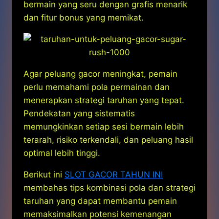
bermain yang seru dengan grafis menarik
dan fitur bonus yang memikat.
Agar peluang gacor meningkat, pemain
perlu memahami pola permainan dan
menerapkan strategi taruhan yang tepat.
Pendekatan yang sistematis
memungkinkan setiap sesi bermain lebih
terarah, risiko terkendali, dan peluang hasil
optimal lebih tinggi.
Berikut ini
SLOT GACOR TAHUN INI
membahas tips kombinasi pola dan strategi
taruhan yang dapat membantu pemain
memaksimalkan potensi kemenangan