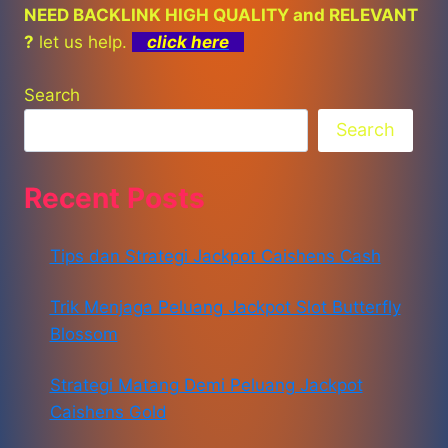
NEED BACKLINK HIGH QUALITY and RELEVANT
?
let us help.
click here
Search
Search
Recent Posts
Tips dan Strategi Jackpot Caishens Cash
Trik Menjaga Peluang Jackpot Slot Butterfly
Blossom
Strategi Matang Demi Peluang Jackpot
Caishens Gold