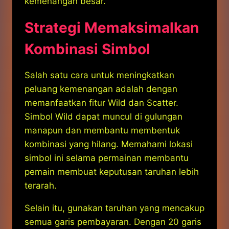
kemenangan besar.
Strategi Memaksimalkan
Kombinasi Simbol
Salah satu cara untuk meningkatkan
peluang kemenangan adalah dengan
memanfaatkan fitur Wild dan Scatter.
Simbol Wild dapat muncul di gulungan
manapun dan membantu membentuk
kombinasi yang hilang. Memahami lokasi
simbol ini selama permainan membantu
pemain membuat keputusan taruhan lebih
terarah.
Selain itu, gunakan taruhan yang mencakup
semua garis pembayaran. Dengan 20 garis