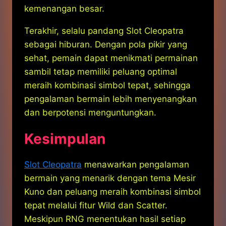
kemenangan besar.
Terakhir, selalu pandang Slot Cleopatra
sebagai hiburan. Dengan pola pikir yang
sehat, pemain dapat menikmati permainan
sambil tetap memiliki peluang optimal
meraih kombinasi simbol tepat, sehingga
pengalaman bermain lebih menyenangkan
dan berpotensi menguntungkan.
Kesimpulan
Slot Cleopatra
menawarkan pengalaman
bermain yang menarik dengan tema Mesir
Kuno dan peluang meraih kombinasi simbol
tepat melalui fitur Wild dan Scatter.
Meskipun RNG menentukan hasil setiap