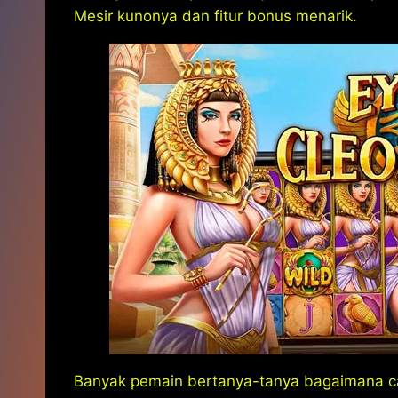
Mesir kunonya dan fitur bonus menarik.
Banyak pemain bertanya-tanya bagaimana ca