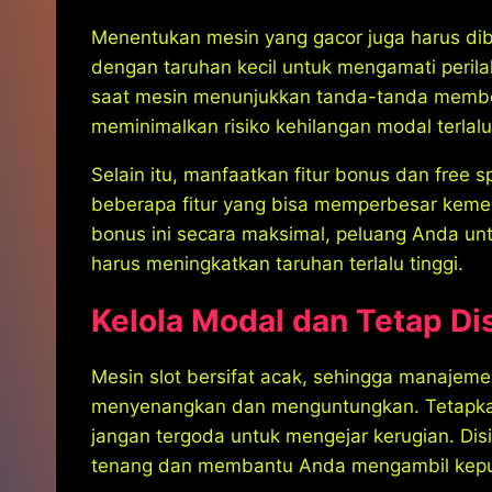
Menentukan mesin yang gacor juga harus diba
dengan taruhan kecil untuk mengamati peril
saat mesin menunjukkan tanda-tanda membe
meminimalkan risiko kehilangan modal terlalu
Selain itu, manfaatkan fitur bonus dan free s
beberapa fitur yang bisa memperbesar keme
bonus ini secara maksimal, peluang Anda u
harus meningkatkan taruhan terlalu tinggi.
Kelola Modal dan Tetap Dis
Mesin slot bersifat acak, sehingga manajem
menyenangkan dan menguntungkan. Tetapkan
jangan tergoda untuk mengejar kerugian. Dis
tenang dan membantu Anda mengambil keputu