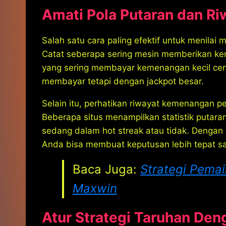
Amati Pola Putaran dan R
Salah satu cara paling efektif untuk menilai
Catat seberapa sering mesin memberikan k
yang sering membayar kemenangan kecil cend
membayar tetapi dengan jackpot besar.
Selain itu, perhatikan riwayat kemenangan pema
Beberapa situs menampilkan statistik putara
sedang dalam hot streak atau tidak. Dengan
Anda bisa membuat keputusan lebih tepat sa
Baca Juga:
Strategi Pema
Maxwin
Atur Strategi Taruhan Den