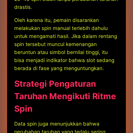
drastis.
Oleh karena itu, pemain disarankan
melakukan spin manual terlebih dahulu
untuk mengamati hasil. Jika dalam rentang
spin tersebut muncul kemenangan
beruntun atau simbol bernilai tinggi, itu
bisa menjadi indikator bahwa slot sedang
berada di fase yang menguntungkan.
Strategi Pengaturan
Taruhan Mengikuti Ritme
Spin
Data spin juga menunjukkan bahwa
perubahan taruhan yang terlalu sering