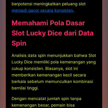
berpotensi meningkatkan peluang slot
menjadi gacor secara konsisten
.
Memahami Pola Dasar
Slot Lucky Dice dari Data
Spin
Analisis data spin menunjukkan bahwa Slot
Lucky Dice memiliki pola kemenangan yang
cukup konsisten. Biasanya, slot ini
memberikan kemenangan kecil secara
berkala sebelum memunculkan kombinasi
bernilai tinggi.
Dengan mencatat jumlah spin tanpa
kemenangan besar, pemain bisa