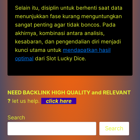
Selain itu, disiplin untuk berhenti saat data
menunjukkan fase kurang menguntungkan
sangat penting agar tidak boncos. Pada
akhirnya, kombinasi antara analisis,
kesabaran, dan pengendalian diri menjadi
kunci utama untuk
mendapatkan hasil
optimal
dari Slot Lucky Dice.
NEED BACKLINK HIGH QUALITY and RELEVANT
?
let us help.
click here
Search
Search