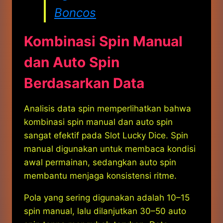
Boncos
Kombinasi Spin Manual
dan Auto Spin
Berdasarkan Data
Analisis data spin memperlihatkan bahwa
kombinasi spin manual dan auto spin
sangat efektif pada Slot Lucky Dice. Spin
manual digunakan untuk membaca kondisi
awal permainan, sedangkan auto spin
membantu menjaga konsistensi ritme.
Pola yang sering digunakan adalah 10–15
spin manual, lalu dilanjutkan 30–50 auto