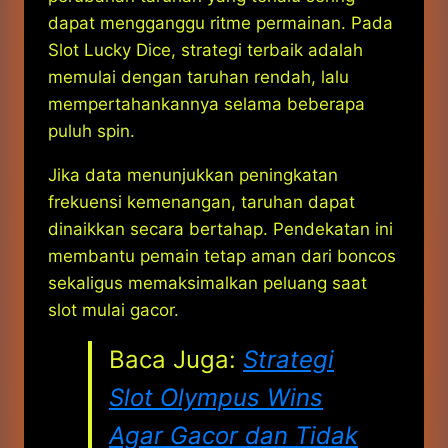
dapat mengganggu ritme permainan. Pada
Slot Lucky Dice, strategi terbaik adalah
memulai dengan taruhan rendah, lalu
mempertahankannya selama beberapa
puluh spin.
Jika data menunjukkan peningkatan
frekuensi kemenangan, taruhan dapat
dinaikkan secara bertahap. Pendekatan ini
membantu pemain tetap aman dari boncos
sekaligus memaksimalkan peluang saat
slot mulai gacor.
Baca Juga:
Strategi
Slot Olympus Wins
Agar Gacor dan Tidak