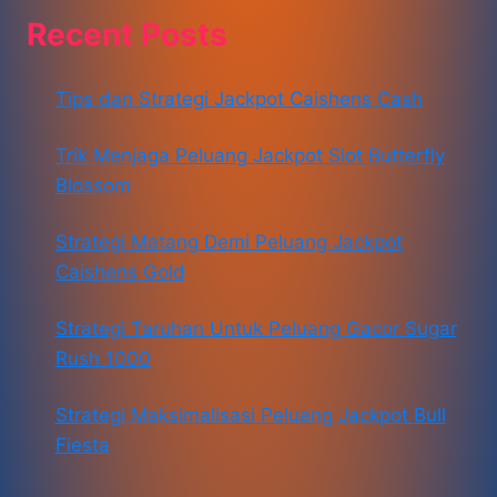
Recent Posts
Tips dan Strategi Jackpot Caishens Cash
Trik Menjaga Peluang Jackpot Slot Butterfly
Blossom
Strategi Matang Demi Peluang Jackpot
Caishens Gold
Strategi Taruhan Untuk Peluang Gacor Sugar
Rush 1000
Strategi Maksimalisasi Peluang Jackpot Bull
Fiesta