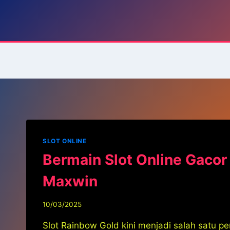
Skip
to
content
SLOT ONLINE
Bermain Slot Online Gaco
Maxwin
10/03/2025
Slot Rainbow Gold kini menjadi salah satu p