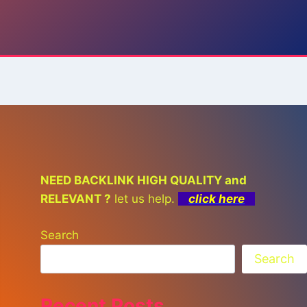
NEED BACKLINK HIGH QUALITY and
RELEVANT ?
let us help.
click here
Search
Search
Recent Posts