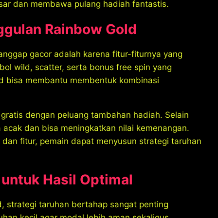
ar dan membawa pulang hadiah fantastis.
ggulan Rainbow Gold
nggap gacor adalah karena fitur-fiturnya yang
 wild, scatter, serta bonus free spin yang
ild bisa membantu membentuk kombinasi
gratis dengan peluang tambahan hadiah. Selain
ra acak dan bisa meningkatkan nilai kemenangan.
an fitur, pemain dapat menyusun strategi taruhan
 untuk Hasil Optimal
strategi taruhan bertahap sangat penting
han kecil agar modal lebih aman sekaligus