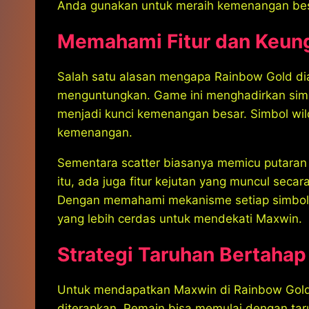
Anda gunakan untuk meraih kemenangan bes
Memahami Fitur dan Keun
Salah satu alasan mengapa Rainbow Gold dia
menguntungkan. Game ini menghadirkan simbol
menjadi kunci kemenangan besar. Simbol w
kemenangan.
Sementara scatter biasanya memicu putaran 
itu, ada juga fitur kejutan yang muncul seca
Dengan memahami mekanisme setiap simbol d
yang lebih cerdas untuk mendekati Maxwin.
Strategi Taruhan Bertahap
Untuk mendapatkan Maxwin di Rainbow Gold, 
diterapkan. Pemain bisa memulai dengan taru