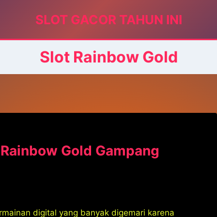
SLOT GACOR TAHUN INI
Slot Rainbow Gold
r Rainbow Gold Gampang
ermainan digital yang banyak digemari karena