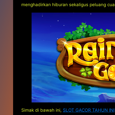
menghadirkan hiburan sekaligus peluang cua
Simak di bawah ini,
SLOT GACOR TAHUN INI