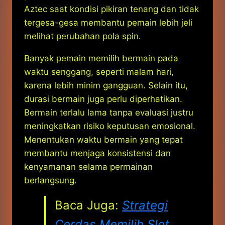
Aztec saat kondisi pikiran tenang dan tidak
tergesa-gesa membantu pemain lebih jeli
melihat perubahan pola spin.
Banyak pemain memilih bermain pada
waktu senggang, seperti malam hari,
karena lebih minim gangguan. Selain itu,
durasi bermain juga perlu diperhatikan.
Bermain terlalu lama tanpa evaluasi justru
meningkatkan risiko keputusan emosional.
Menentukan waktu bermain yang tepat
membantu menjaga konsistensi dan
kenyamanan selama permainan
berlangsung.
Baca Juga:
Strategi
Cerdas Memilih Slot