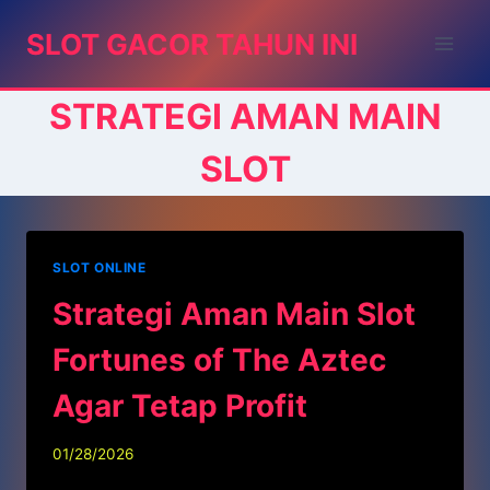
Skip
SLOT GACOR TAHUN INI
to
content
STRATEGI AMAN MAIN
SLOT
SLOT ONLINE
Strategi Aman Main Slot
Fortunes of The Aztec
Agar Tetap Profit
01/28/2026