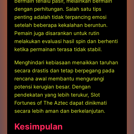
bermain terlalu pasif, melainkan bermain
dengan perhitungan. Salah satu tips
penting adalah tidak terpancing emosi
setelah beberapa kekalahan beruntun.
Pemain juga disarankan untuk rutin
melakukan evaluasi hasil spin dan berhenti
ketika permainan terasa tidak stabil.
Menghindari kebiasaan menaikkan taruhan
secara drastis dan tetap berpegang pada
rencana awal membantu mengurangi
potensi kerugian besar. Dengan
pendekatan yang lebih terukur, Slot
Fortunes of The Aztec dapat dinikmati
secara lebih aman dan berkelanjutan.
Kesimpulan