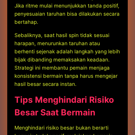
Jika ritme mulai menunjukkan tanda positif,
penyesuaian taruhan bisa dilakukan secara
bertahap.
Sebaliknya, saat hasil spin tidak sesuai
harapan, menurunkan taruhan atau
berhenti sejenak adalah langkah yang lebih
bijak dibanding memaksakan keadaan.
Strategi ini membantu pemain menjaga
konsistensi bermain tanpa harus mengejar
hasil besar secara instan.
Tips Menghindari Risiko
Besar Saat Bermain
Menghindari risiko besar bukan berarti