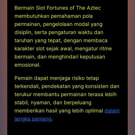
Bermain Slot Fortunes of The Aztec
membutuhkan pemahaman pola
permainan, pengelolaan modal yang
disiplin, serta pengaturan waktu dan
taruhan yang tepat, dengan membaca
karakter slot sejak awal, mengatur ritme
bermain, dan menghindari keputusan
emosional.
Pemain dapat menjaga risiko tetap
terkendali, pendekatan yang konsisten dan
terukur membantu permainan terasa lebih
stabil, nyaman, dan berpeluang
memberikan hasil yang lebih optimal
dalam
jangka panjang
.