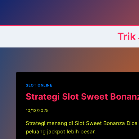
Skip
to
content
Trik
SLOT ONLINE
Strategi Slot Sweet Bonan
10/13/2025
Strategi menang di Slot Sweet Bonanza Dice d
peluang jackpot lebih besar.