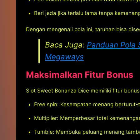
Beri jeda jika terlalu lama tanpa kemenan
Dengan mengenali pola ini, taruhan bisa d
Baca Juga:
Panduan Pola 
Megaways
Maksimalkan Fitur Bonus
Slot Sweet Bonanza Dice memiliki fitur bon
Free spin: Kesempatan menang berturut-t
Multiplier: Memperbesar total kemenangan
Tumble: Membuka peluang menang tamba