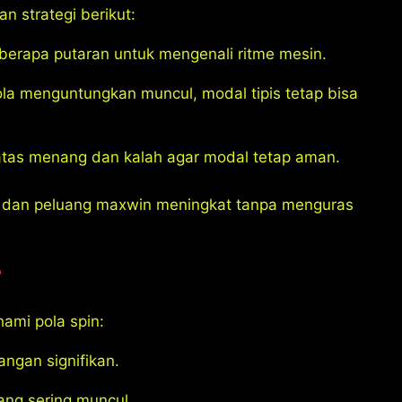
an strategi berikut:
erapa putaran untuk mengenali ritme mesin.
la menguntungkan muncul, modal tipis tetap bisa
batas menang dan kalah agar modal tetap aman.
ien dan peluang maxwin meningkat tanpa menguras
r
ami pola spin:
ngan signifikan.
ang sering muncul.