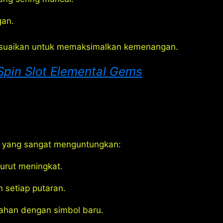
gan.
isesuaikan untuk memaksimalkan kemenangan.
Spin Slot Elemental Gems
us yang sangat menguntungkan:
urut meningkat.
 setiap putaran.
han dengan simbol baru.