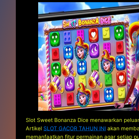
Slot Sweet Bonanza Dice menawarkan peluan
Artikel
SLOT GACOR TAHUN INI
akan membahas
memanfaatkan fitur permainan agar setiap p