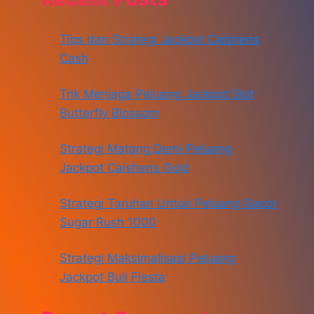
Tips dan Strategi Jackpot Caishens
Cash
Trik Menjaga Peluang Jackpot Slot
Butterfly Blossom
Strategi Matang Demi Peluang
Jackpot Caishens Gold
Strategi Taruhan Untuk Peluang Gacor
Sugar Rush 1000
Strategi Maksimalisasi Peluang
Jackpot Bull Fiesta