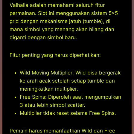
Valhalla adalah memahami seluruh fitur
permainan. Slot ini menggunakan sistem 5×5
grid dengan mekanisme jatuh (tumble), di
mana simbol yang menang akan hilang dan
diganti dengan simbol baru.
Fitur penting yang harus diperhatikan:
Wild Moving Multiplier: Wild bisa bergerak
ke arah acak setelah setiap tumble dan
meningkatkan multiplier.
Free Spins: Diperoleh saat mengumpulkan
3 atau lebih simbol scatter.
Multiplier tidak reset selama Free Spins.
Pemain harus memanfaatkan Wild dan Free