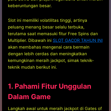
keberuntungan besar.
Slot ini memiliki volatilitas tinggi, artinya
peluang menang besar selalu terbuka,
terutama saat memasuki fitur Free Spins dan
Multiplier. Dibawah ini
SLOT GACOR TAHUN INI
akan membahas mengenai cara bermain
dengan lebih cerdas dan meningkatkan
kemungkinan meraih jackpot, simak teknik-
teknik mudah berikut ini.
1. Pahami Fitur Unggulan
Dalam Game
Langkah awal untuk meraih jackpot di Gates of