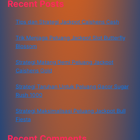
Recent Posts
Tips dan Strategi Jackpot Caishens Cash
Trik Menjaga Peluang Jackpot Slot Butterfly
Blossom
Strategi Matang Demi Peluang Jackpot
Caishens Gold
Strategi Taruhan Untuk Peluang Gacor Sugar
Rush 1000
Strategi Maksimalisasi Peluang Jackpot Bull
Fiesta
Recent Comments