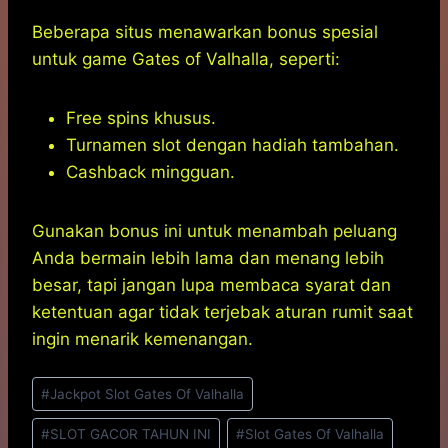
Beberapa situs menawarkan bonus spesial
untuk game Gates of Valhalla, seperti:
Free spins khusus.
Turnamen slot dengan hadiah tambahan.
Cashback mingguan.
Gunakan bonus ini untuk menambah peluang
Anda bermain lebih lama dan menang lebih
besar, tapi jangan lupa membaca syarat dan
ketentuan agar tidak terjebak aturan rumit saat
ingin menarik kemenangan.
Post
#
Jackpot Slot Gates Of Valhalla
Tags:
#
SLOT GACOR TAHUN INI
#
Slot Gates Of Valhalla