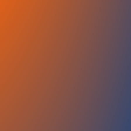
Cara Cerdas Menang Mega Win
Slot Ice Lobster Dengan
Strategi Pasti
02/07/2026