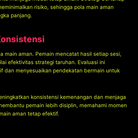
eminimalkan risiko, sehingga pola main aman
ngka panjang.
Konsistensi
ola main aman. Pemain mencatat hasil setiap sesi,
 efektivitas strategi taruhan. Evaluasi ini
if dan menyesuaikan pendekatan bermain untuk
eningkatkan konsistensi kemenangan dan menjaga
ga membantu pemain lebih disiplin, memahami momen
main aman tetap efektif.