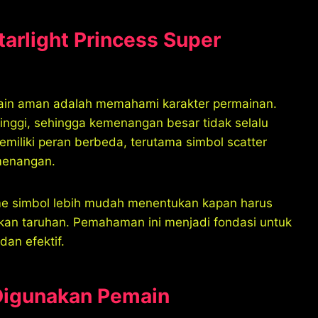
arlight Princess Super
in aman adalah memahami karakter permainan.
 tinggi, sehingga kemenangan besar tidak selalu
emiliki peran berbeda, terutama simbol scatter
menangan.
e simbol lebih mudah menentukan kapan harus
kan taruhan. Pemahaman ini menjadi fondasi untuk
an efektif.
 Digunakan Pemain