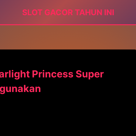
SLOT GACOR TAHUN INI
arlight Princess Super
igunakan