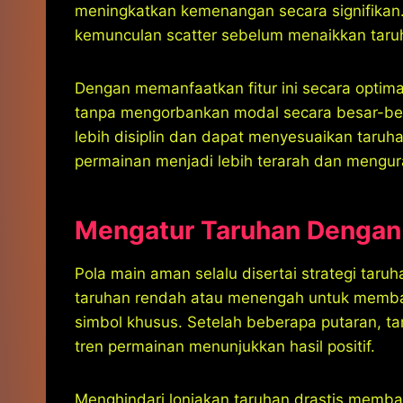
meningkatkan kemenangan secara signifika
kemunculan scatter sebelum menaikkan taru
Dengan memanfaatkan fitur ini secara optimal
tanpa mengorbankan modal secara besar-bes
lebih disiplin dan dapat menyesuaikan taruha
permainan menjadi lebih terarah dan mengura
Mengatur Taruhan Dengan 
Pola main aman selalu disertai strategi tar
taruhan rendah atau menengah untuk memba
simbol khusus. Setelah beberapa putaran, tar
tren permainan menunjukkan hasil positif.
Menghindari lonjakan taruhan drastis memba