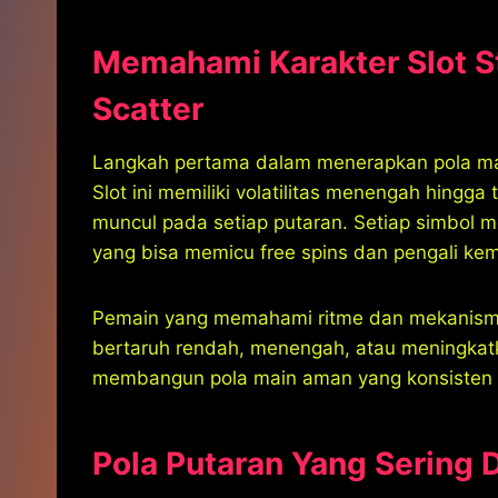
Memahami Karakter Slot St
Scatter
Langkah pertama dalam menerapkan pola ma
Slot ini memiliki volatilitas menengah hingga
muncul pada setiap putaran. Setiap simbol m
yang bisa memicu free spins dan pengali ke
Pemain yang memahami ritme dan mekanism
bertaruh rendah, menengah, atau meningkat
membangun pola main aman yang konsisten d
Pola Putaran Yang Sering