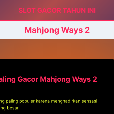
SLOT GACOR TAHUN INI
Mahjong Ways 2
aling Gacor Mahjong Ways 2
g paling populer karena menghadirkan sensasi
ang besar.