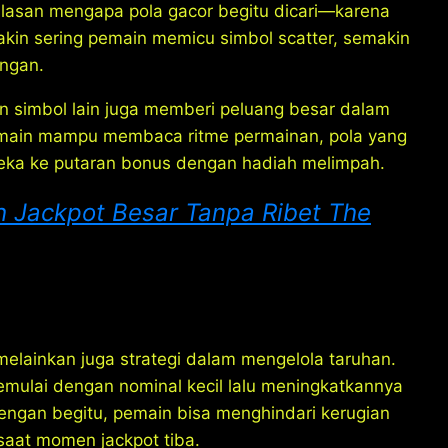
u alasan mengapa pola gacor begitu dicari—karena
kin sering pemain memicu simbol scatter, semakin
ngan.
n simbol lain juga memberi peluang besar dalam
main mampu membaca ritme permainan, pola yang
ka ke putaran bonus dengan hadiah melimpah.
Jackpot Besar Tanpa Ribet The
melainkan juga strategi dalam mengelola taruhan.
memulai dengan nominal kecil lalu meningkatkannya
Dengan begitu, pemain bisa menghindari kerugian
saat momen jackpot tiba.