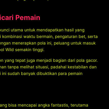
icari Pemain
kunci utama untuk mendapatkan hasil yang
ri kombinasi waktu bermain, pengaturan bet, serta
engan menerapkan pola ini, peluang untuk masuk
l Wild semakin tinggi.
 yang tepat juga menjadi bagian dari pola gacor.
n tanpa melihat situasi, padahal kestabilan dan
rti ini sudah banyak dibuktikan para pemain
yang bisa mencapai angka fantastis, terutama