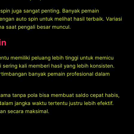
 spin juga sangat penting. Banyak pemain
gan auto spin untuk melihat hasil terbaik. Variasi
ama saat pengali besar muncul.
in
tu memiliki peluang lebih tinggi untuk memicu
 sering kali memberi hasil yang lebih konsisten.
 pertimbangan banyak pemain profesional dalam
u lama tanpa pola bisa membuat saldo cepat habis,
lam jangka waktu tertentu justru lebih efektif.
kan secara maksimal.