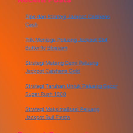
Tips dan Strategi Jackpot Caishens
Cash
Trik Menjaga Peluang Jackpot Slot
Butterfly Blossom
Strategi Matang Demi Peluang
Jackpot Caishens Gold
Strategi Taruhan Untuk Peluang Gacor
Sugar Rush 1000
Strategi Maksimalisasi Peluang
Jackpot Bull Fiesta