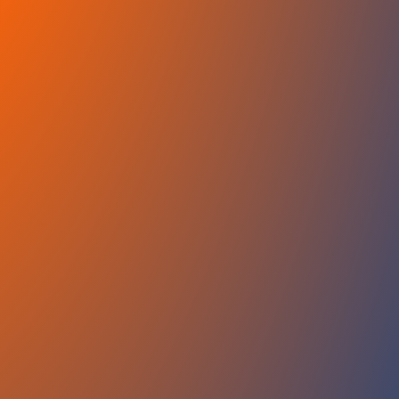
Analisis Slot DJ Neko: RTP,
Volatilitas, dan Pola Gacor
01/28/2026