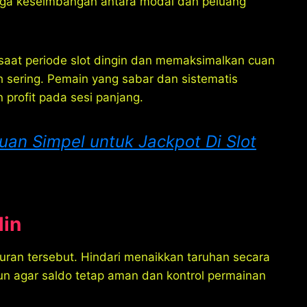
aga keseimbangan antara modal dan peluang
saat periode slot dingin dan memaksimalkan cuan
 sering. Pemain yang sabar dan sistematis
profit pada sesi panjang.
uan Simpel untuk Jackpot Di Slot
lin
uran tersebut. Hindari menaikkan taruhan secara
n agar saldo tetap aman dan kontrol permainan