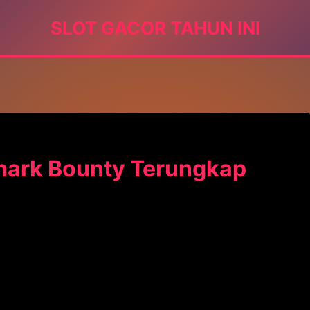
SLOT GACOR TAHUN INI
Shark Bounty Terungkap