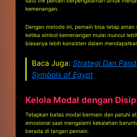
satu trik pemain berpengalaman untuk menj
kemenangan.
Dengan metode ini, pemain bisa tetap aman 
ketika simbol kemenangan mulai muncul lebih
biasanya lebih konsisten dalam mendapatkan 
Baca Juga:
Strategi Dan Pand
Symbols of Egypt
Kelola Modal dengan Disip
Tetapkan batas modal bermain dan patuhi at
emosional saat mengalami kekalahan beruntu
berada di tangan pemain.