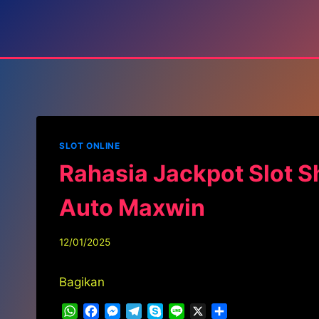
Skip
to
content
SLOT ONLINE
Rahasia Jackpot Slot 
Auto Maxwin
12/01/2025
Bagikan
W
F
M
T
S
L
X
S