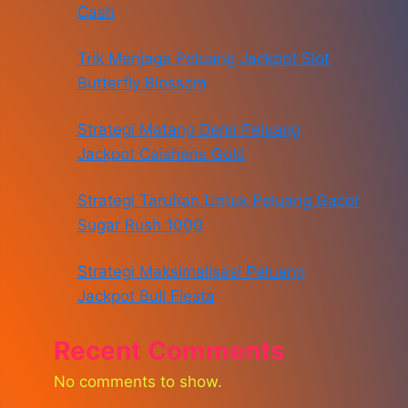
Cash
Trik Menjaga Peluang Jackpot Slot
Butterfly Blossom
Strategi Matang Demi Peluang
Jackpot Caishens Gold
Strategi Taruhan Untuk Peluang Gacor
Sugar Rush 1000
Strategi Maksimalisasi Peluang
Jackpot Bull Fiesta
Recent Comments
No comments to show.