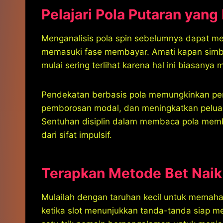
Pelajari Pola Putaran ya
Menganalisis pola spin sebelumnya dapat 
memasuki fase membayar. Amati kapan simb
mulai sering terlihat karena hal ini biasanya
Pendekatan berbasis pola memungkinkan pema
pemborosan modal, dan meningkatkan peluan
Sentuhan disiplin dalam membaca pola membu
dari sifat impulsif.
Terapkan Metode Bet Naik
Mulailah dengan taruhan kecil untuk memaha
ketika slot menunjukkan tanda-tanda siap m