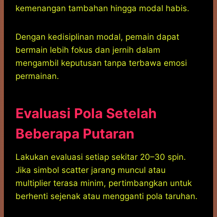
kemenangan tambahan hingga modal habis.
Dengan kedisiplinan modal, pemain dapat
bermain lebih fokus dan jernih dalam
mengambil keputusan tanpa terbawa emosi
permainan.
Evaluasi Pola Setelah
Beberapa Putaran
Lakukan evaluasi setiap sekitar 20–30 spin.
Jika simbol scatter jarang muncul atau
multiplier terasa minim, pertimbangkan untuk
berhenti sejenak atau mengganti pola taruhan.