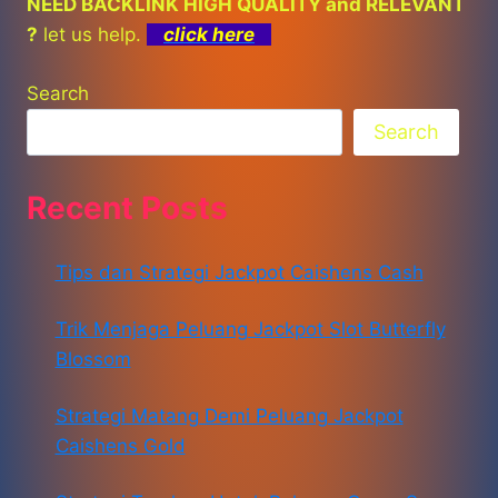
NEED BACKLINK HIGH QUALITY and RELEVANT
?
let us help.
click here
Search
Search
Recent Posts
Tips dan Strategi Jackpot Caishens Cash
Trik Menjaga Peluang Jackpot Slot Butterfly
Blossom
Strategi Matang Demi Peluang Jackpot
Caishens Gold