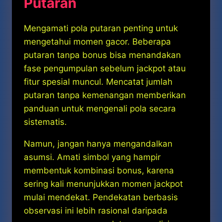
Putaran
Mengamati pola putaran penting untuk
mengetahui momen gacor. Beberapa
putaran tanpa bonus bisa menandakan
fase pengumpulan sebelum jackpot atau
fitur spesial muncul. Mencatat jumlah
putaran tanpa kemenangan memberikan
panduan untuk mengenali pola secara
sistematis.
Namun, jangan hanya mengandalkan
asumsi. Amati simbol yang hampir
membentuk kombinasi bonus, karena
sering kali menunjukkan momen jackpot
mulai mendekat. Pendekatan berbasis
observasi ini lebih rasional daripada