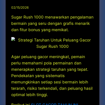
02/15/2026
Sugar Rush 1000 menawarkan pengalaman
bermain yang seru dengan grafis menarik
dan fitur bonus yang memikat.
Agar peluang gacor meningkat, pemain
perlu memahami pola permainan dan
menerapkan strategi taruhan yang tepat.
Pendekatan yang sistematis
memungkinkan setiap sesi bermain lebih
terarah, risiko terkendali, dan peluang hasil
optimal lebih tinggi.
Berikut ini
SLOT GACOR TAHUN INI