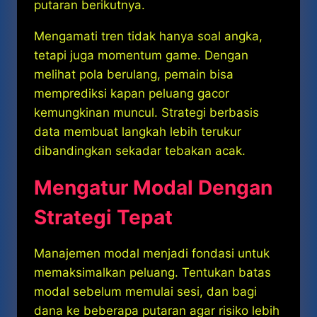
putaran berikutnya.
Mengamati tren tidak hanya soal angka,
tetapi juga momentum game. Dengan
melihat pola berulang, pemain bisa
memprediksi kapan peluang gacor
kemungkinan muncul. Strategi berbasis
data membuat langkah lebih terukur
dibandingkan sekadar tebakan acak.
Mengatur Modal Dengan
Strategi Tepat
Manajemen modal menjadi fondasi untuk
memaksimalkan peluang. Tentukan batas
modal sebelum memulai sesi, dan bagi
dana ke beberapa putaran agar risiko lebih