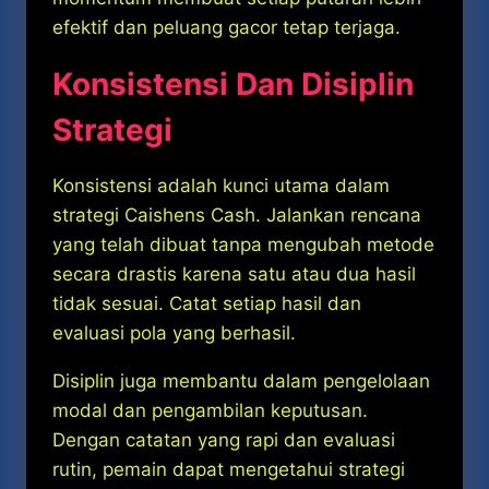
efektif dan peluang gacor tetap terjaga.
Konsistensi Dan Disiplin
Strategi
Konsistensi adalah kunci utama dalam
strategi Caishens Cash. Jalankan rencana
yang telah dibuat tanpa mengubah metode
secara drastis karena satu atau dua hasil
tidak sesuai. Catat setiap hasil dan
evaluasi pola yang berhasil.
Disiplin juga membantu dalam pengelolaan
modal dan pengambilan keputusan.
Dengan catatan yang rapi dan evaluasi
rutin, pemain dapat mengetahui strategi