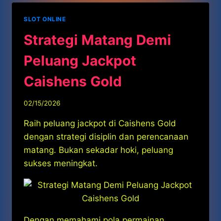
SLOT ONLINE
Strategi Matang Demi
Peluang Jackpot
Caishens Gold
02/15/2026
Raih peluang jackpot di Caishens Gold
dengan strategi disiplin dan perencanaan
matang. Bukan sekadar hoki, peluang
sukses meningkat.
Dengan memahami pola permainan,