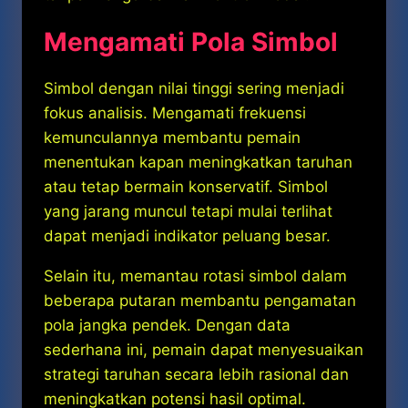
Mengamati Pola Simbol
Simbol dengan nilai tinggi sering menjadi
fokus analisis. Mengamati frekuensi
kemunculannya membantu pemain
menentukan kapan meningkatkan taruhan
atau tetap bermain konservatif. Simbol
yang jarang muncul tetapi mulai terlihat
dapat menjadi indikator peluang besar.
Selain itu, memantau rotasi simbol dalam
beberapa putaran membantu pengamatan
pola jangka pendek. Dengan data
sederhana ini, pemain dapat menyesuaikan
strategi taruhan secara lebih rasional dan
meningkatkan potensi hasil optimal.