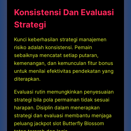
Konsistensi Dan Evaluasi
Strategi
Kunci keberhasilan strategi manajemen
risiko adalah konsistensi. Pemain
sebaiknya mencatat setiap putaran,
kemenangan, dan kemunculan fitur bonus
untuk menilai efektivitas pendekatan yang
diterapkan.
Evaluasi rutin memungkinkan penyesuaian
strategi bila pola permainan tidak sesuai
harapan. Disiplin dalam menerapkan
strategi dan evaluasi membantu menjaga
peluang jackpot slot Butterfly Blossom