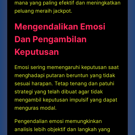
mana yang paling efektif dan meningkatkan
peluang meraih jackpot.
Mengendalikan Emosi
Dan Pengambilan
Keputusan
Emosi sering memengaruhi keputusan saat
menghadapi putaran beruntun yang tidak
sesuai harapan. Tetap tenang dan patuhi
strategi yang telah dibuat agar tidak
mengambil keputusan impulsif yang dapat
menguras modal.
Pengendalian emosi memungkinkan
analisis lebih objektif dan langkah yang