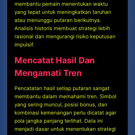
membantu pemain menentukan waktu
yang tepat untuk meningkatkan taruhan
atau menunggu putaran berikutnya.
Analisis historis membuat strategi lebih
rasional dan mengurangi risiko keputusan
impulsif.
Mencatat Hasil Dan
Mengamati Tren
Pencatatan hasil setiap putaran sangat
membantu dalam memahami tren. Simbol
yang sering muncul, posisi bonus, dan
kombinasi kemenangan perlu dicatat agar
pola jangka panjang terlihat. Data ini
menjadi dasar untuk menentukan strategi