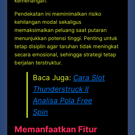
kemenangan.
Pendekatan ini meminimalkan risiko
kehilangan modal sekaligus
memaksimalkan peluang saat putaran
menunjukkan potensi tinggi. Penting untuk
tetap disiplin agar taruhan tidak meningkat
secara emosional, sehingga strategi tetap
berjalan terstruktur.
Baca Juga:
Cara Slot
Thunderstruck II
Analisa Pola Free
Spin
Memanfaatkan Fitur