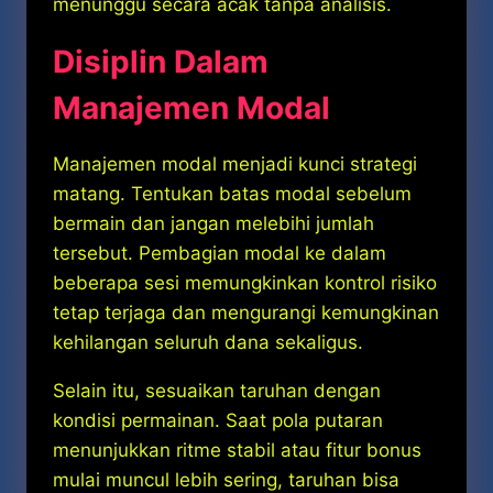
menunggu secara acak tanpa analisis.
Disiplin Dalam
Manajemen Modal
Manajemen modal menjadi kunci strategi
matang. Tentukan batas modal sebelum
bermain dan jangan melebihi jumlah
tersebut. Pembagian modal ke dalam
beberapa sesi memungkinkan kontrol risiko
tetap terjaga dan mengurangi kemungkinan
kehilangan seluruh dana sekaligus.
Selain itu, sesuaikan taruhan dengan
kondisi permainan. Saat pola putaran
menunjukkan ritme stabil atau fitur bonus
mulai muncul lebih sering, taruhan bisa