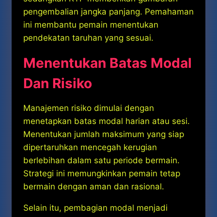
pengembalian jangka panjang. Pemahaman
ini membantu pemain menentukan
pendekatan taruhan yang sesuai.
Menentukan Batas Modal
Dan Risiko
Manajemen risiko dimulai dengan
menetapkan batas modal harian atau sesi.
Menentukan jumlah maksimum yang siap
dipertaruhkan mencegah kerugian
berlebihan dalam satu periode bermain.
Strategi ini memungkinkan pemain tetap
bermain dengan aman dan rasional.
Selain itu, pembagian modal menjadi