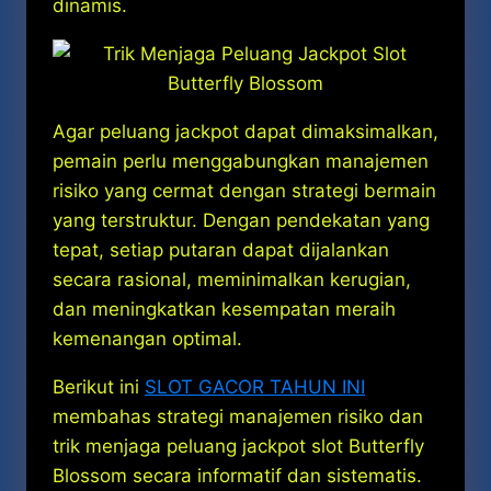
dinamis.
Agar peluang jackpot dapat dimaksimalkan,
pemain perlu menggabungkan manajemen
risiko yang cermat dengan strategi bermain
yang terstruktur. Dengan pendekatan yang
tepat, setiap putaran dapat dijalankan
secara rasional, meminimalkan kerugian,
dan meningkatkan kesempatan meraih
kemenangan optimal.
Berikut ini
SLOT GACOR TAHUN INI
membahas strategi manajemen risiko dan
trik menjaga peluang jackpot slot Butterfly
Blossom secara informatif dan sistematis.