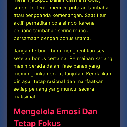
meraih jackpot. Dalam Caishens Gold,
simbol tertentu memicu putaran tambahan
atau pengganda kemenangan. Saat fitur
aktif, perhatikan pola simbol karena
peluang tambahan sering muncul
bersamaan dengan bonus utama.
Jangan terburu-buru menghentikan sesi
setelah bonus pertama. Permainan kadang
masih berada dalam fase panas yang
memungkinkan bonus lanjutan. Kendalikan
diri agar tetap rasional dan manfaatkan
setiap peluang yang muncul secara
maksimal.
Mengelola Emosi Dan
Tetap Fokus